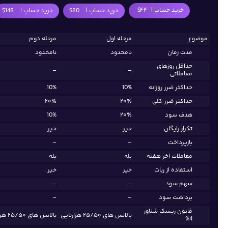
خرید حساب |
۴۴$
خرید حساب |
80$
خرید حساب |
148$
موضوع
مرحله اول
مرحله دوم
مدت زمان
نامحدود
نامحدود
حداقل روزهای
–
–
معاملاتی
حداکثر ضرر روزانه
10%
10%
حداکثر ضرر کلی
۲۰٪
۲۰٪
هدف سود
۲۰٪
10%
تکرار رایگان
خیر
خیر
بازپرداخت
–
–
معاملات اخر هفته
بله
بله
استفاده از ربات
خیر
خیر
سهم سود
–
–
برداشت سود
–
–
قانون ریسک شناور
بالانس های ۲۵/۵۰ هزارتایی
بالانس های ۲۵/۵۰ هزارتایی
4%