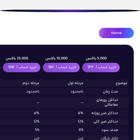
Normal
5,000 بالانس
10,000 بالانس
25,000 بالانس
خرید حساب |
۴۴$
خرید حساب |
80$
خرید حساب |
148$
موضوع
مرحله اول
مرحله دوم
مدت زمان
نامحدود
نامحدود
حداقل روزهای
–
–
معاملاتی
حداکثر ضرر روزانه
۵٪
۵٪
حداکثر ضرر کلی
12%
12%
هدف سود
8%
5%
تکرار رایگان
خیر
خیر